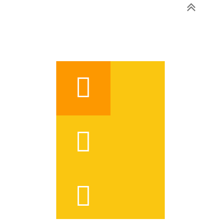


