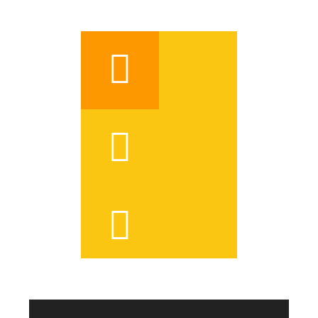



