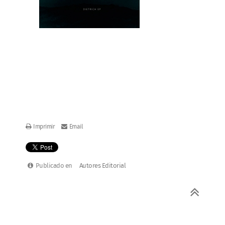
D.I.E.T.R.I.C.H. - DIETRICH
EP (2010)
Imprimir
Email
Publicado en
Autores Editorial