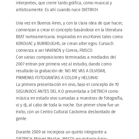
interpretes, que cierre tanto gráfica, como musical y
artísticamente. Es ahí cuando nace DIETRICH.
Una vez en Buenos Aires, y con la clara idea de que hacer,
comienzan a crear el concepto basándose en la literatura
BEAT norteamericana. Inspirados en escritores tales como
KEROUAC y BURROUGHS, se crean alter egos. Cursach
comienza a ser HAKINEN y Corera, FRISCO.
Con varias composiciones terminadas a mediados del
2007 entran por primera vez al estudio, dando como
resultado la grabación de: NO ME VAS A OLVIDAR,
PRIMERAS FOTOGRAFÍAS A COLOR y HELSINKI.
La primera presentación en vivo, bajo el concepto de 70
SEGUNDOS ANTES DEL K.O presentaba a DIETRICH como
música en estado vivo sumadas a muestras de fotografía,
vj y dj, al cabo de toda la noche. Ese primer show fue un
éxito, con un Centro Cultural Castorera desbordado de
gente.
Durante 2009 se incorpora un quinto integrante a
DIETRICH, Miguel Mactas, MACOI, en guitarra-bajo-