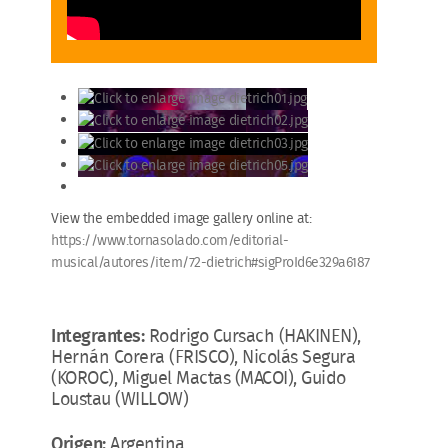
View the embedded image gallery online at:
https://www.tornasolado.com/editorial-
musical/autores/item/72-dietrich#sigProId6e329a6187
Integrantes:
Rodrigo Cursach (HAKINEN),
Hernán Corera (FRISCO), Nicolás Segura
(KOROC), Miguel Mactas (MACOI), Guido
Loustau (WILLOW)
Origen:
Argentina