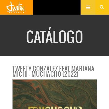
CATÁLOGO
TWEETY GONZALEZ FEAT MARIANA
MICHI - MUCHACHO (2022)